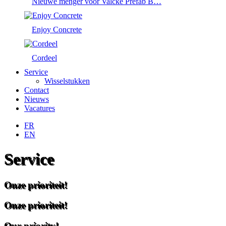
Nieuwe menger voor Valcke Prefab B…
Enjoy Concrete
Cordeel
Service
Wisselstukken
Contact
Nieuws
Vacatures
FR
EN
Service
Onze prioriteit!
Onze prioriteit!
Our priority!